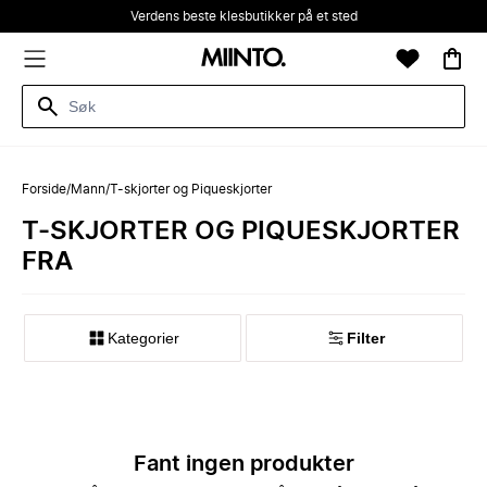
Verdens beste klesbutikker på et sted
Forside
/
Mann
/
T-skjorter og Piqueskjorter
T-SKJORTER OG PIQUESKJORTER
FRA
Kategorier
Filter
Fant ingen produkter