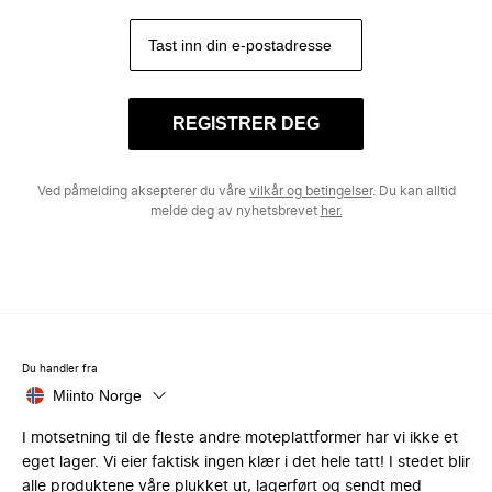
REGISTRER DEG
Ved påmelding aksepterer du våre
vilkår og betingelser
. Du kan alltid
melde deg av nyhetsbrevet
her.
Du handler fra
Miinto Norge
I motsetning til de fleste andre moteplattformer har vi ikke et
eget lager. Vi eier faktisk ingen klær i det hele tatt! I stedet blir
alle produktene våre plukket ut, lagerført og sendt med