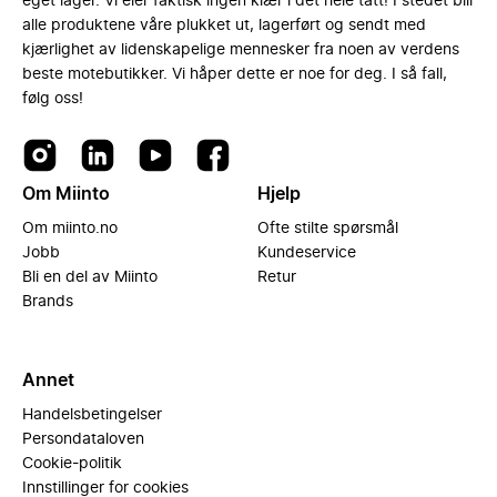
eget lager. Vi eier faktisk ingen klær i det hele tatt! I stedet blir
alle produktene våre plukket ut, lagerført og sendt med
kjærlighet av lidenskapelige mennesker fra noen av verdens
beste motebutikker. Vi håper dette er noe for deg. I så fall,
følg oss!
Om Miinto
Hjelp
Om miinto.no
Ofte stilte spørsmål
Jobb
Kundeservice
Bli en del av Miinto
Retur
Brands
Annet
Handelsbetingelser
Persondataloven
Cookie-politik
Innstillinger for cookies