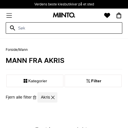
Verdens beste klesbutikker på et sted
Forside
/
Mann
MANN FRA AKRIS
Kategorier
Filter
Fjern alle filter
Akris