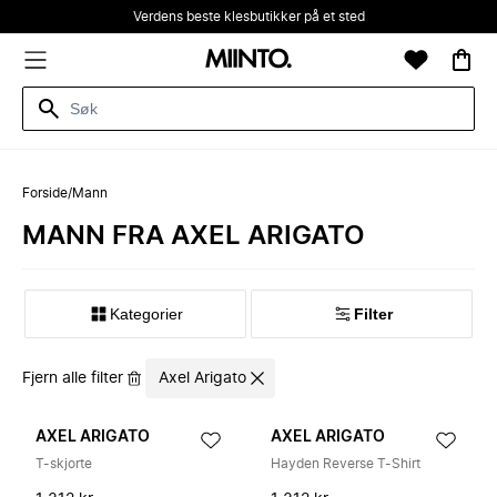
Verdens beste klesbutikker på et sted
Forside
/
Mann
MANN FRA AXEL ARIGATO
Kategorier
Filter
Fjern alle filter
Axel Arigato
AXEL ARIGATO
AXEL ARIGATO
T-skjorte
Hayden Reverse T-Shirt