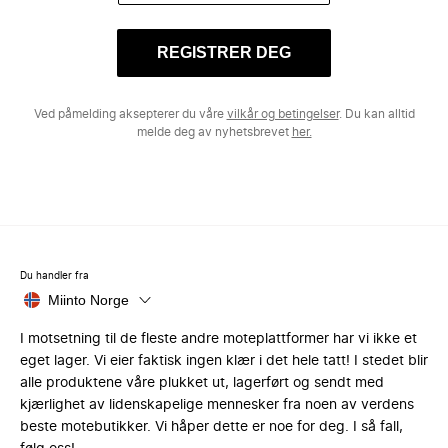
REGISTRER DEG
Ved påmelding aksepterer du våre
vilkår og betingelser
. Du kan alltid
melde deg av nyhetsbrevet
her.
Du handler fra
Miinto Norge
I motsetning til de fleste andre moteplattformer har vi ikke et
eget lager. Vi eier faktisk ingen klær i det hele tatt! I stedet blir
alle produktene våre plukket ut, lagerført og sendt med
kjærlighet av lidenskapelige mennesker fra noen av verdens
beste motebutikker. Vi håper dette er noe for deg. I så fall,