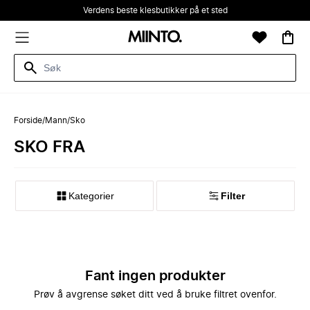
Verdens beste klesbutikker på et sted
Forside
/
Mann
/
Sko
SKO FRA
Kategorier
Filter
Fant ingen produkter
Prøv å avgrense søket ditt ved å bruke filtret ovenfor.