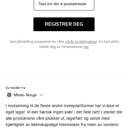
REGISTRER DEG
Ved påmelding aksepterer du våre
vilkår og betingelser
. Du kan alltid
melde deg av nyhetsbrevet
her.
Du handler fra
Miinto Norge
I motsetning til de fleste andre moteplattformer har vi ikke et
eget lager. Vi eier faktisk ingen klær i det hele tatt! I stedet blir
alle produktene våre plukket ut, lagerført og sendt med
kjærlighet av lidenskapelige mennesker fra noen av verdens