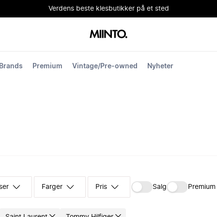
Verdens beste klesbutikker på et sted
Brands
Premium
Vintage/Pre-owned
Nyheter
ser
Farger
Pris
Salg
Premium