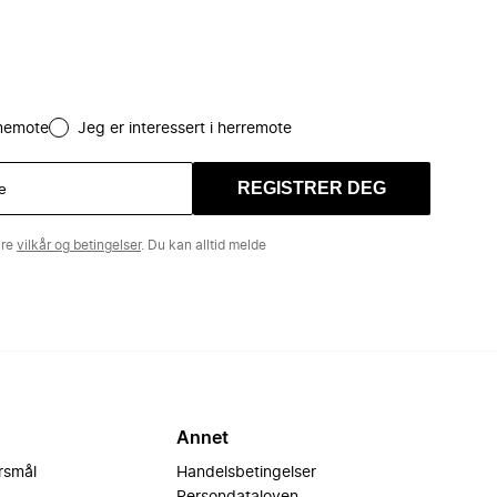
amemote
Jeg er interessert i herremote
REGISTRER DEG
åre
vilkår og betingelser
. Du kan alltid melde
Annet
ørsmål
Handelsbetingelser