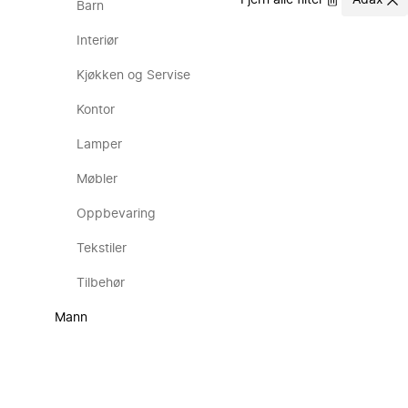
Fjern alle filter
Adax
Barn
Interiør
Kjøkken og Servise
Kontor
Lamper
Møbler
Oppbevaring
Tekstiler
Tilbehør
Mann