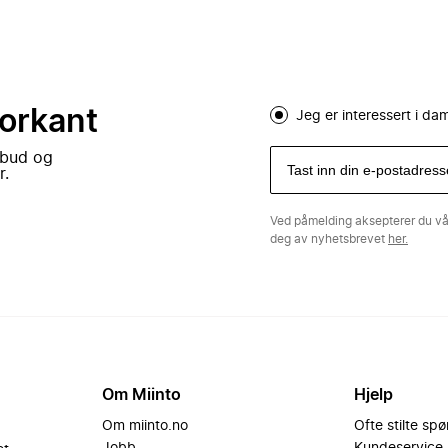
forkant
Jeg er interessert i d
lbud og
r.
Ved påmelding aksepterer du v
deg av nyhetsbrevet
her.
Om Miinto
Hjelp
Om miinto.no
Ofte stilte sp