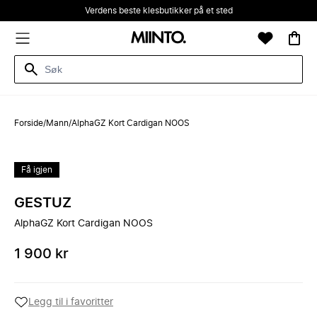
Verdens beste klesbutikker på et sted
Forside
/
Mann
/
AlphaGZ Kort Cardigan NOOS
Få igjen
GESTUZ
AlphaGZ Kort Cardigan NOOS
1 900 kr
Legg til i favoritter