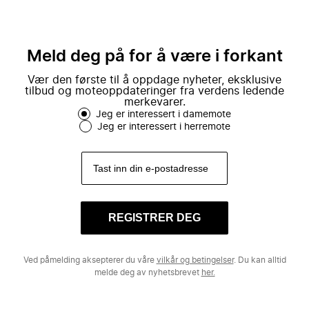
Meld deg på for å være i forkant
Vær den første til å oppdage nyheter, eksklusive
tilbud og moteoppdateringer fra verdens ledende
merkevarer.
Jeg er interessert i damemote
Jeg er interessert i herremote
REGISTRER DEG
Ved påmelding aksepterer du våre
vilkår og betingelser
. Du kan alltid
melde deg av nyhetsbrevet
her.