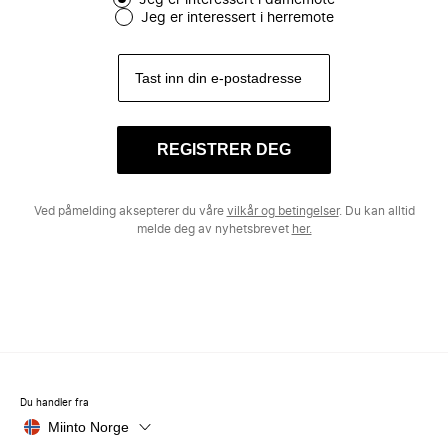
Jeg er interessert i damemote
Jeg er interessert i herremote
REGISTRER DEG
Ved påmelding aksepterer du våre
vilkår og betingelser
. Du kan alltid
melde deg av nyhetsbrevet
her.
Du handler fra
Miinto Norge