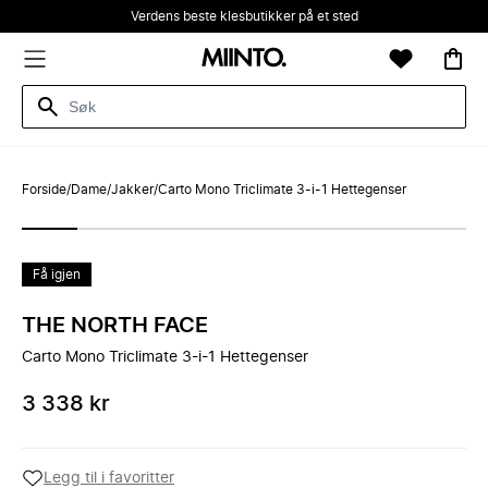
Verdens beste klesbutikker på et sted
Forside
/
Dame
/
Jakker
/
Carto Mono Triclimate 3-i-1 Hettegenser
Få igjen
THE NORTH FACE
Carto Mono Triclimate 3-i-1 Hettegenser
3 338 kr
Legg til i favoritter