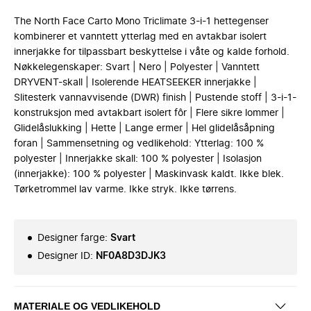
The North Face Carto Mono Triclimate 3-i-1 hettegenser
kombinerer et vanntett ytterlag med en avtakbar isolert
innerjakke for tilpassbart beskyttelse i våte og kalde forhold.
Nøkkelegenskaper: Svart | Nero | Polyester | Vanntett
DRYVENT-skall | Isolerende HEATSEEKER innerjakke |
Slitesterk vannavvisende (DWR) finish | Pustende stoff | 3-i-1-
konstruksjon med avtakbart isolert fôr | Flere sikre lommer |
Glidelåslukking | Hette | Lange ermer | Hel glidelåsåpning
foran | Sammensetning og vedlikehold: Ytterlag: 100 %
polyester | Innerjakke skall: 100 % polyester | Isolasjon
(innerjakke): 100 % polyester | Maskinvask kaldt. Ikke blek.
Tørketrommel lav varme. Ikke stryk. Ikke tørrens.
Designer farge
:
Svart
Designer ID
:
NF0A8D3DJK3
MATERIALE OG VEDLIKEHOLD