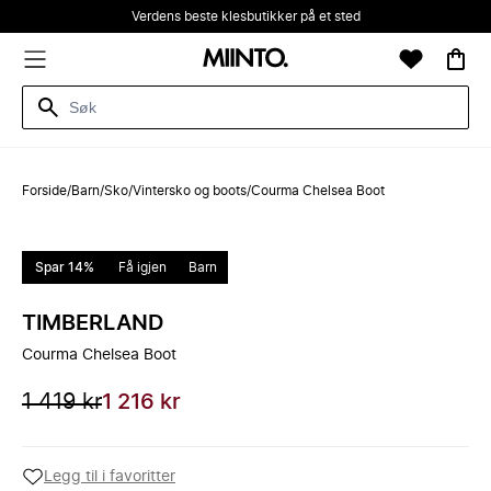
Verdens beste klesbutikker på et sted
Forside
/
Barn
/
Sko
/
Vintersko og boots
/
Courma Chelsea Boot
Spar 14%
Få igjen
Barn
TIMBERLAND
Courma Chelsea Boot
1 419 kr
1 216 kr
Legg til i favoritter