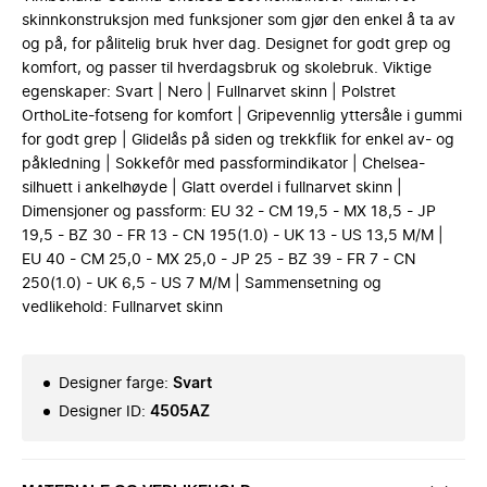
skinnkonstruksjon med funksjoner som gjør den enkel å ta av
og på, for pålitelig bruk hver dag. Designet for godt grep og
komfort, og passer til hverdagsbruk og skolebruk. Viktige
egenskaper: Svart | Nero | Fullnarvet skinn | Polstret
OrthoLite-fotseng for komfort | Gripevennlig yttersåle i gummi
for godt grep | Glidelås på siden og trekkflik for enkel av- og
påkledning | Sokkefôr med passformindikator | Chelsea-
silhuett i ankelhøyde | Glatt overdel i fullnarvet skinn |
Dimensjoner og passform: EU 32 - CM 19,5 - MX 18,5 - JP
19,5 - BZ 30 - FR 13 - CN 195(1.0) - UK 13 - US 13,5 M/M |
EU 40 - CM 25,0 - MX 25,0 - JP 25 - BZ 39 - FR 7 - CN
250(1.0) - UK 6,5 - US 7 M/M | Sammensetning og
vedlikehold: Fullnarvet skinn
Designer farge
:
Svart
Designer ID
:
4505AZ