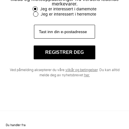
merkevarer.
Jeg er interessert i damemote
Jeg er interessert i herremote
REGISTRER DEG
Ved påmelding aksepterer du våre
vilkår og betingelser
. Du kan alltid
melde deg av nyhetsbrevet
her.
Du handler fra