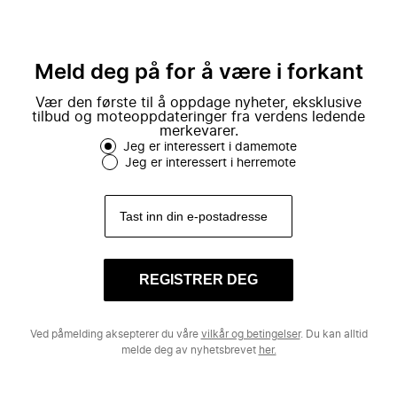
Meld deg på for å være i forkant
Vær den første til å oppdage nyheter, eksklusive
tilbud og moteoppdateringer fra verdens ledende
merkevarer.
Jeg er interessert i damemote
Jeg er interessert i herremote
REGISTRER DEG
Ved påmelding aksepterer du våre
vilkår og betingelser
. Du kan alltid
melde deg av nyhetsbrevet
her.