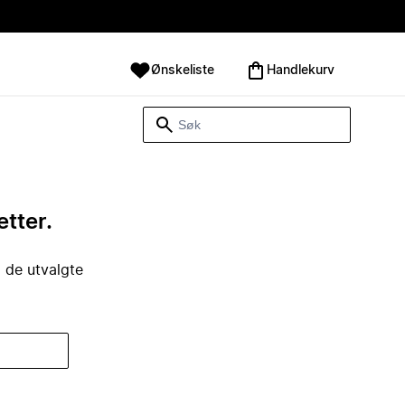
Ønskeliste
Handlekurv
etter.
i de utvalgte