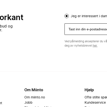
forkant
Jeg er interessert i d
lbud og
r.
Ved påmelding aksepterer du v
deg av nyhetsbrevet
her.
Om Miinto
Hjelp
Om miinto.no
Ofte stilte sp
Jobb
Kundeservice
et