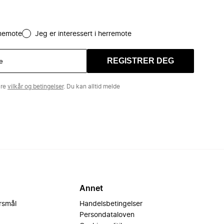
amemote
Jeg er interessert i herremote
REGISTRER DEG
åre
vilkår og betingelser
. Du kan alltid melde
Annet
ørsmål
Handelsbetingelser
Persondataloven