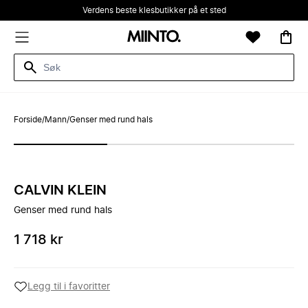
Verdens beste klesbutikker på et sted
Forside
/
Mann
/
Genser med rund hals
CALVIN KLEIN
Genser med rund hals
1 718 kr
Legg til i favoritter