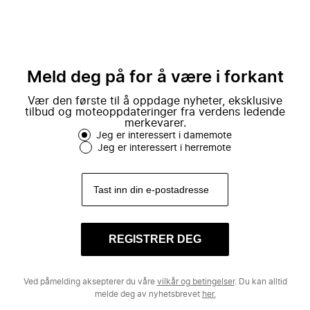
Meld deg på for å være i forkant
Vær den første til å oppdage nyheter, eksklusive
tilbud og moteoppdateringer fra verdens ledende
merkevarer.
Jeg er interessert i damemote
Jeg er interessert i herremote
REGISTRER DEG
Ved påmelding aksepterer du våre
vilkår og betingelser
. Du kan alltid
melde deg av nyhetsbrevet
her.