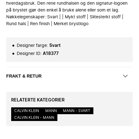
hverdagsbruk. Den rene rundhalsen og den signatur-logoen
på brystet gjør den enkel å bruke alene eller som et lag.
Nøkkelegenskaper: Svart | | Mykt stoff | Slitesterkt stoff |
Rund hals | Ren finish | Merket brystlogo
Designer farge
:
Svart
Designer ID
:
A18377
FRAKT & RETUR
RELATERTE KATEGORIER
CALVIN KLEIN
MANN
MANN - SVART
CALVIN KLEIN - MANN