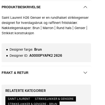
PRODUKTBESKRIVELSE
Saint Laurent H26 Genser er en rundhalset strikkegenser
designet for hverdagsbruk og raffinert fritidsklær.
Nøkkelegenskaper: Brun | Marron | Rund hals | Genser |
Strikket konstruksjon
Designer farge
:
Brun
Designer ID
:
A0000PYAPK2 2626
FRAKT & RETUR
RELATERTE KATEGORIER
SAINT LAURENT
STRIKKEJAKKER & GENSERE
STRIKKEJAKKER & GENSERE - BRUN