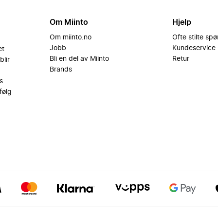
Om Miinto
Hjelp
Om miinto.no
Ofte stilte sp
Jobb
Kundeservice
et
Bli en del av Miinto
Retur
blir
Brands
s
følg