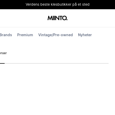
Verdens beste klesbutikker på et sted
Brands
Premium
Vintage/Pre-owned
Nyheter
nser