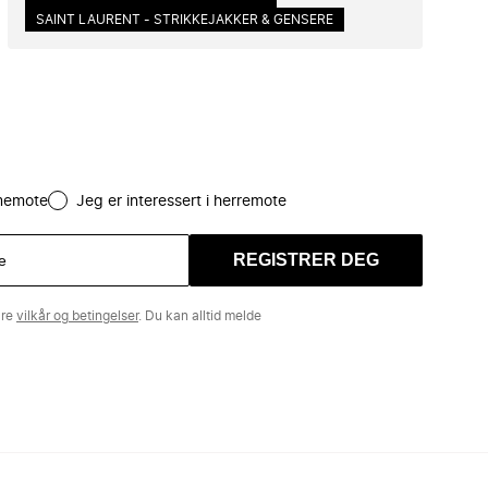
SAINT LAURENT - STRIKKEJAKKER & GENSERE
amemote
Jeg er interessert i herremote
REGISTRER DEG
åre
vilkår og betingelser
. Du kan alltid melde