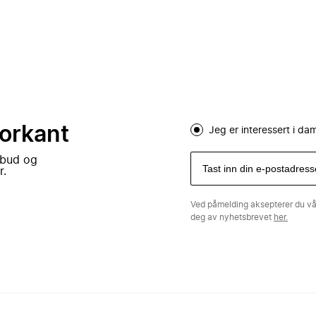
forkant
Jeg er interessert i d
lbud og
r.
Ved påmelding aksepterer du v
deg av nyhetsbrevet
her.