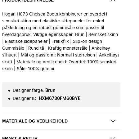
Hogan H673 Chelsea Boots kombinerer en overdel i
semsket skinn med elastiske sidepaneler for enkel
påkledning og en robust gummisåle som passer til
hverdagsbruk. Viktige egenskaper: Brun | Semsket skinn
| Elastiske sidepaneler | Trekkflik | Slip-on design |
Gummisåle | Rund tå | Kraftig mønstersåle | Ankelhøy
silhuett | Mål og passform: Normal i størrelsen | Ankelhøyt
skaft | Materiale og vedlikehold: Overdel: 100% semsket
skinn | Såle: 100% gummi
Designer farge
:
Brun
Designer ID
:
HXM6730FM60BYE
MATERIALE OG VEDLIKEHOLD
FRAKT & RETUR