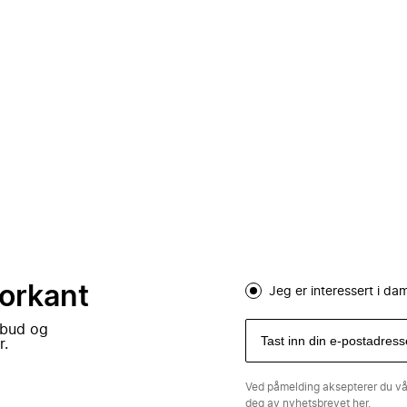
forkant
Jeg er interessert i d
lbud og
r.
Ved påmelding aksepterer du v
deg av nyhetsbrevet
her.