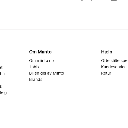
Om Miinto
Hjelp
Om miinto.no
Ofte stilte sp
Jobb
Kundeservice
et
Bli en del av Miinto
Retur
blir
Brands
s
følg