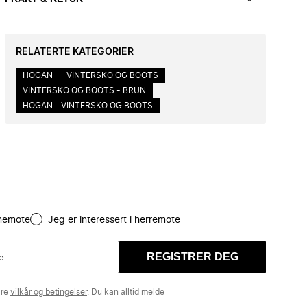
RELATERTE KATEGORIER
HOGAN
VINTERSKO OG BOOTS
VINTERSKO OG BOOTS - BRUN
HOGAN - VINTERSKO OG BOOTS
amemote
Jeg er interessert i herremote
REGISTRER DEG
åre
vilkår og betingelser
. Du kan alltid melde