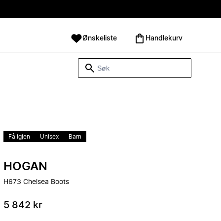
Ønskeliste
Handlekurv
Få igjen
Unisex
Barn
HOGAN
H673 Chelsea Boots
5 842 kr