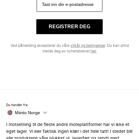
REGISTRER DEG
Ved påmelding aksepterer du våre
vilkår og betingelser
. Du kan alltid
melde deg av nyhetsbrevet
her.
Du handler fra
Miinto Norge
I motsetning til de fleste andre moteplattformer har vi ikke et
eget lager. Vi eier faktisk ingen klær i det hele tatt! I stedet blir
alle produktene våre plukket ut, lagerført og sendt med