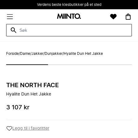
Verdens beste klesbutikker på et sted
Forside
/
Dame
/
Jakker
/
Dunjakker
/
Hyalite Dun Het Jakke
THE NORTH FACE
Hyalite Dun Het Jakke
3 107 kr
Legg til i favoritter