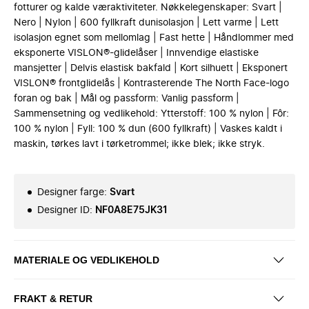
fotturer og kalde væraktiviteter. Nøkkelegenskaper: Svart |
Nero | Nylon | 600 fyllkraft dunisolasjon | Lett varme | Lett
isolasjon egnet som mellomlag | Fast hette | Håndlommer med
eksponerte VISLON®-glidelåser | Innvendige elastiske
mansjetter | Delvis elastisk bakfald | Kort silhuett | Eksponert
VISLON® frontglidelås | Kontrasterende The North Face-logo
foran og bak | Mål og passform: Vanlig passform |
Sammensetning og vedlikehold: Ytterstoff: 100 % nylon | Fôr:
100 % nylon | Fyll: 100 % dun (600 fyllkraft) | Vaskes kaldt i
maskin, tørkes lavt i tørketrommel; ikke blek; ikke stryk.
Designer farge
:
Svart
Designer ID
:
NF0A8E75JK31
MATERIALE OG VEDLIKEHOLD
FRAKT & RETUR