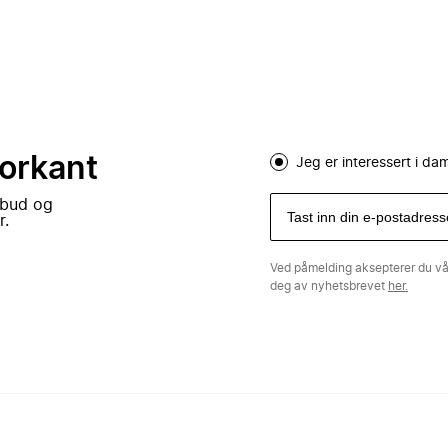
forkant
Jeg er interessert i d
lbud og
r.
Ved påmelding aksepterer du v
deg av nyhetsbrevet
her.