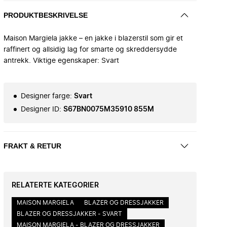
PRODUKTBESKRIVELSE
Maison Margiela jakke – en jakke i blazerstil som gir et
raffinert og allsidig lag for smarte og skreddersydde
antrekk. Viktige egenskaper: Svart
Designer farge
:
Svart
Designer ID
:
S67BN0075M35910 855M
FRAKT & RETUR
RELATERTE KATEGORIER
MAISON MARGIELA
BLAZER OG DRESSJAKKER
BLAZER OG DRESSJAKKER - SVART
MAISON MARGIELA - BLAZER OG DRESSJAKKER