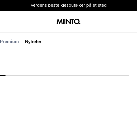
Verdens beste klesbutikker på et sted
Premium
Nyheter