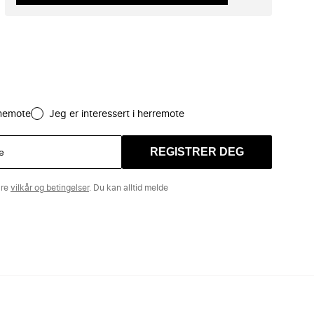
amemote
Jeg er interessert i herremote
REGISTRER DEG
åre
vilkår og betingelser
. Du kan alltid melde