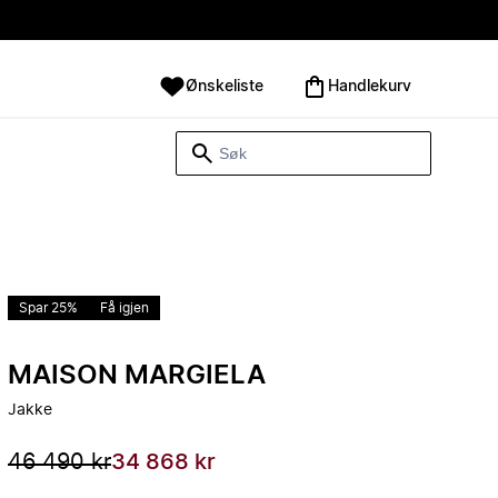
Ønskeliste
Handlekurv
Spar 25%
Få igjen
MAISON MARGIELA
Jakke
46 490 kr
34 868 kr