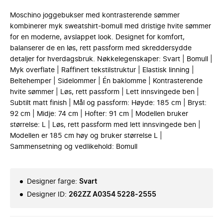
Moschino joggebukser med kontrasterende sømmer
kombinerer myk sweatshirt-bomull med dristige hvite sømmer
for en moderne, avslappet look. Designet for komfort,
balanserer de en løs, rett passform med skreddersydde
detaljer for hverdagsbruk. Nøkkelegenskaper: Svart | Bomull |
Myk overflate | Raffinert tekstilstruktur | Elastisk linning |
Beltehemper | Sidelommer | Én baklomme | Kontrasterende
hvite sømmer | Løs, rett passform | Lett innsvingede ben |
Subtilt matt finish | Mål og passform: Høyde: 185 cm | Bryst:
92 cm | Midje: 74 cm | Hofter: 91 cm | Modellen bruker
størrelse: L | Løs, rett passform med lett innsvingede ben |
Modellen er 185 cm høy og bruker størrelse L |
Sammensetning og vedlikehold: Bomull
Designer farge
:
Svart
Designer ID
:
262ZZ A0354 5228-2555