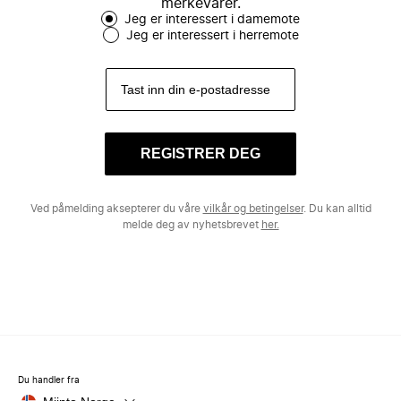
merkevarer.
Jeg er interessert i damemote
Jeg er interessert i herremote
REGISTRER DEG
Ved påmelding aksepterer du våre
vilkår og betingelser
. Du kan alltid
melde deg av nyhetsbrevet
her.
Du handler fra