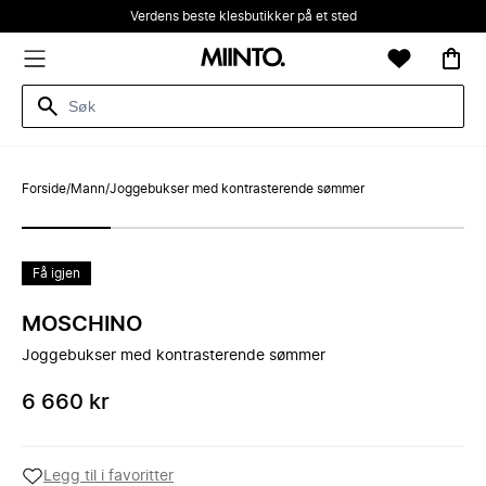
Verdens beste klesbutikker på et sted
Forside
/
Mann
/
Joggebukser med kontrasterende sømmer
Få igjen
MOSCHINO
Joggebukser med kontrasterende sømmer
6 660 kr
Legg til i favoritter