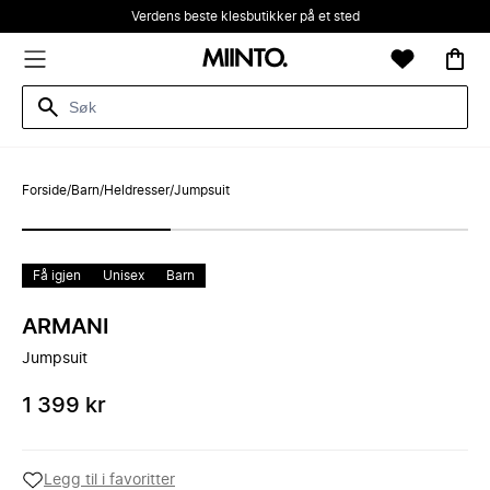
Verdens beste klesbutikker på et sted
Forside
/
Barn
/
Heldresser
/
Jumpsuit
Få igjen
Unisex
Barn
ARMANI
Jumpsuit
1 399 kr
Legg til i favoritter