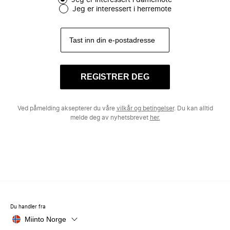
Jeg er interessert i damemote
Jeg er interessert i herremote
REGISTRER DEG
Ved påmelding aksepterer du våre
vilkår og betingelser
. Du kan alltid
melde deg av nyhetsbrevet
her.
Du handler fra
Miinto Norge