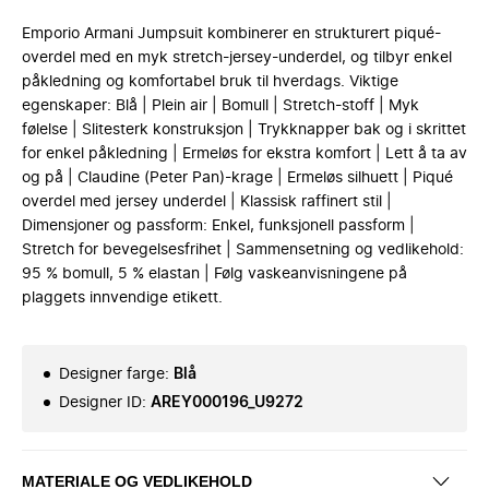
Emporio Armani Jumpsuit kombinerer en strukturert piqué-
overdel med en myk stretch-jersey-underdel, og tilbyr enkel
påkledning og komfortabel bruk til hverdags. Viktige
egenskaper: Blå | Plein air | Bomull | Stretch-stoff | Myk
følelse | Slitesterk konstruksjon | Trykknapper bak og i skrittet
for enkel påkledning | Ermeløs for ekstra komfort | Lett å ta av
og på | Claudine (Peter Pan)-krage | Ermeløs silhuett | Piqué
overdel med jersey underdel | Klassisk raffinert stil |
Dimensjoner og passform: Enkel, funksjonell passform |
Stretch for bevegelsesfrihet | Sammensetning og vedlikehold:
95 % bomull, 5 % elastan | Følg vaskeanvisningene på
plaggets innvendige etikett.
Designer farge
:
Blå
Designer ID
:
AREY000196_U9272
MATERIALE OG VEDLIKEHOLD