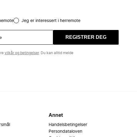
amemote
Jeg er interessert i herremote
REGISTRER DEG
åre
vilkår og betingelser
. Du kan alltid melde
Annet
ørsmål
Handelsbetingelser
Persondataloven