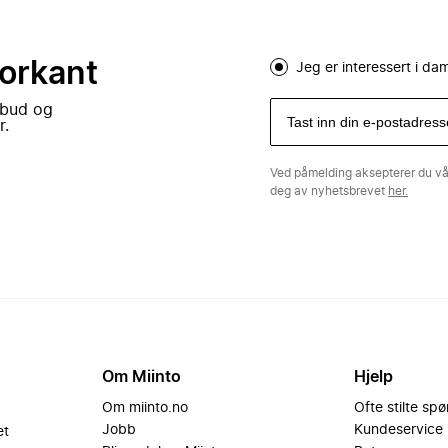
forkant
Jeg er interessert i d
lbud og
r.
Ved påmelding aksepterer du v
deg av nyhetsbrevet
her.
Om Miinto
Hjelp
Om miinto.no
Ofte stilte sp
Jobb
Kundeservice
et