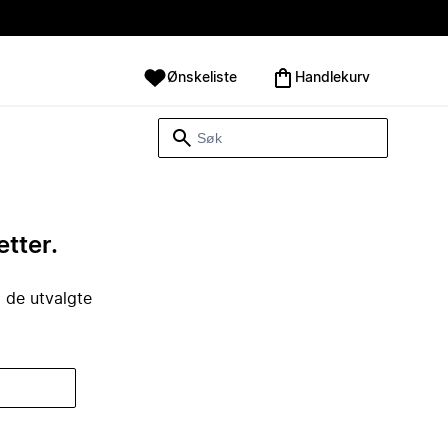
Ønskeliste
Handlekurv
etter.
i de utvalgte