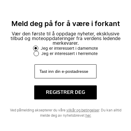
Meld deg på for å være i forkant
Vær den første til å oppdage nyheter, eksklusive
tilbud og moteoppdateringer fra verdens ledende
merkevarer.
Jeg er interessert i damemote
Jeg er interessert i herremote
REGISTRER DEG
Ved påmelding aksepterer du våre
vilkår og betingelser
. Du kan alltid
melde deg av nyhetsbrevet
her.