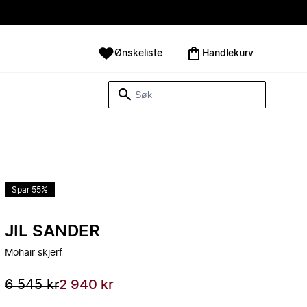
Ønskeliste
Handlekurv
Spar 55%
JIL SANDER
Mohair skjerf
6 545 kr
2 940 kr