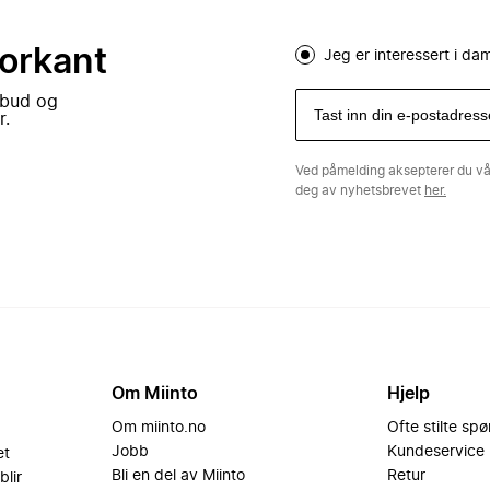
forkant
Jeg er interessert i d
lbud og
r.
Ved påmelding aksepterer du v
deg av nyhetsbrevet
her.
Om Miinto
Hjelp
Om miinto.no
Ofte stilte sp
Jobb
Kundeservice
et
Bli en del av Miinto
Retur
blir