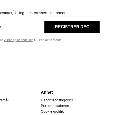
amemote
Jeg er interessert i herremote
REGISTRER DEG
åre
vilkår og betingelser
. Du kan alltid melde
Annet
ørsmål
Handelsbetingelser
Persondataloven
Cookie-politik