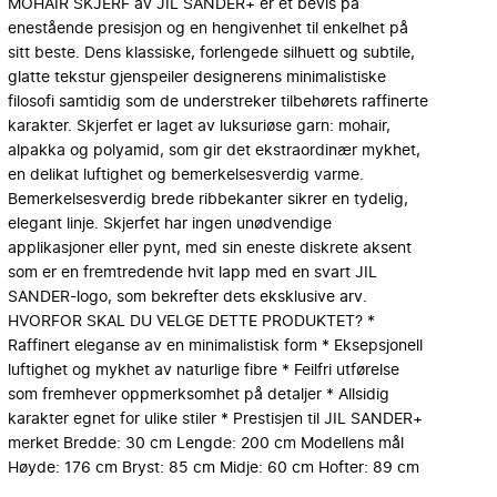
MOHAIR SKJERF av JIL SANDER+ er et bevis på
enestående presisjon og en hengivenhet til enkelhet på
sitt beste. Dens klassiske, forlengede silhuett og subtile,
glatte tekstur gjenspeiler designerens minimalistiske
filosofi samtidig som de understreker tilbehørets raffinerte
karakter. Skjerfet er laget av luksuriøse garn: mohair,
alpakka og polyamid, som gir det ekstraordinær mykhet,
en delikat luftighet og bemerkelsesverdig varme.
Bemerkelsesverdig brede ribbekanter sikrer en tydelig,
elegant linje. Skjerfet har ingen unødvendige
applikasjoner eller pynt, med sin eneste diskrete aksent
som er en fremtredende hvit lapp med en svart JIL
SANDER-logo, som bekrefter dets eksklusive arv.
HVORFOR SKAL DU VELGE DETTE PRODUKTET? *
Raffinert eleganse av en minimalistisk form * Eksepsjonell
luftighet og mykhet av naturlige fibre * Feilfri utførelse
som fremhever oppmerksomhet på detaljer * Allsidig
karakter egnet for ulike stiler * Prestisjen til JIL SANDER+
merket Bredde: 30 cm Lengde: 200 cm Modellens mål
Høyde: 176 cm Bryst: 85 cm Midje: 60 cm Hofter: 89 cm