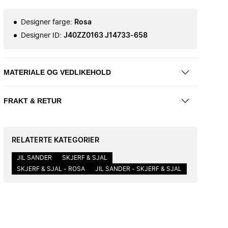
Designer farge
:
Rosa
Designer ID
:
J40ZZ0163 J14733-658
MATERIALE OG VEDLIKEHOLD
FRAKT & RETUR
RELATERTE KATEGORIER
JIL SANDER
SKJERF & SJAL
SKJERF & SJAL - ROSA
JIL SANDER - SKJERF & SJAL