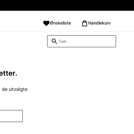
Ønskeliste
Handlekurv
etter.
i de utvalgte