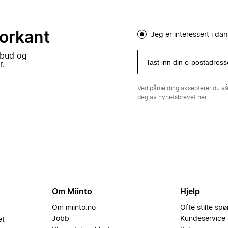
forkant
Jeg er interessert i d
lbud og
r.
Ved påmelding aksepterer du v
deg av nyhetsbrevet
her.
Om Miinto
Hjelp
Om miinto.no
Ofte stilte sp
Jobb
Kundeservice
et