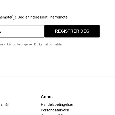
amemote
Jeg er interessert i herremote
REGISTRER DEG
åre
vilkår og betingelser
. Du kan alltid melde
Annet
ørsmål
Handelsbetingelser
Persondataloven