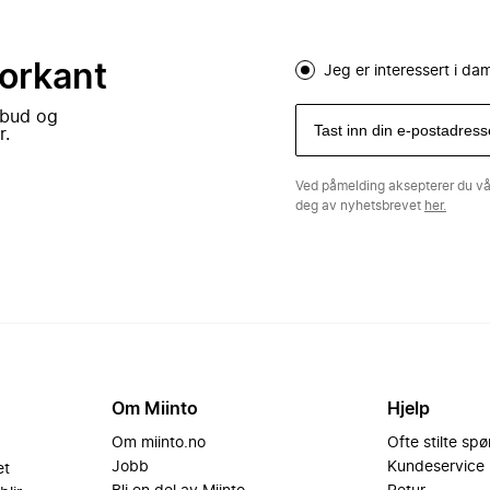
forkant
Jeg er interessert i d
lbud og
r.
Ved påmelding aksepterer du v
deg av nyhetsbrevet
her.
Om Miinto
Hjelp
Om miinto.no
Ofte stilte sp
Jobb
Kundeservice
et