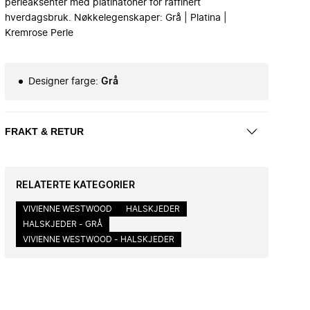
perleaksenter med platinatoner for raffinert
hverdagsbruk. Nøkkelegenskaper: Grå | Platina |
Kremrose Perle
Designer farge
:
Grå
FRAKT & RETUR
RELATERTE KATEGORIER
VIVIENNE WESTWOOD
HALSKJEDER
HALSKJEDER - GRÅ
VIVIENNE WESTWOOD - HALSKJEDER