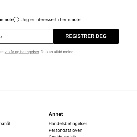
amemote
Jeg er interessert i herremote
REGISTRER DEG
åre
vilkår og betingelser
. Du kan alltid melde
Annet
ørsmål
Handelsbetingelser
Persondataloven