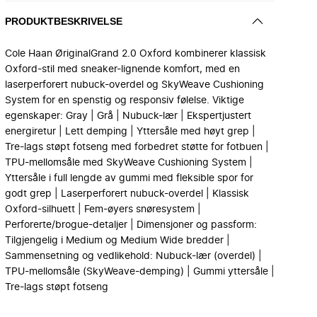
PRODUKTBESKRIVELSE
Cole Haan ØriginalGrand 2.0 Oxford kombinerer klassisk
Oxford-stil med sneaker-lignende komfort, med en
laserperforert nubuck-overdel og SkyWeave Cushioning
System for en spenstig og responsiv følelse. Viktige
egenskaper: Gray | Grå | Nubuck-lær | Ekspertjustert
energiretur | Lett demping | Yttersåle med høyt grep |
Tre-lags støpt fotseng med forbedret støtte for fotbuen |
TPU-mellomsåle med SkyWeave Cushioning System |
Yttersåle i full lengde av gummi med fleksible spor for
godt grep | Laserperforert nubuck-overdel | Klassisk
Oxford-silhuett | Fem-øyers snøresystem |
Perforerte/brogue-detaljer | Dimensjoner og passform:
Tilgjengelig i Medium og Medium Wide bredder |
Sammensetning og vedlikehold: Nubuck-lær (overdel) |
TPU-mellomsåle (SkyWeave-demping) | Gummi yttersåle |
Tre-lags støpt fotseng