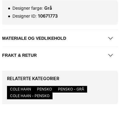
Designer farge
:
Grå
Designer ID
:
10671773
MATERIALE OG VEDLIKEHOLD
FRAKT & RETUR
RELATERTE KATEGORIER
COLE HAAN
PENSKO
PENSKO - GRÅ
COLE HAAN - PENSKO