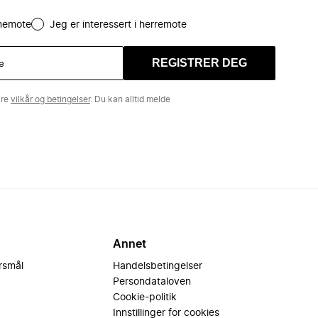
amemote
Jeg er interessert i herremote
REGISTRER DEG
åre
vilkår og betingelser
. Du kan alltid melde
Annet
ørsmål
Handelsbetingelser
Persondataloven
Cookie-politik
Innstillinger for cookies