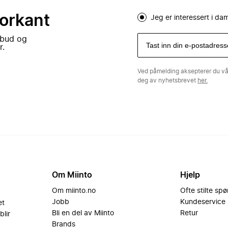
forkant
Jeg er interessert i d
lbud og
r.
Ved påmelding aksepterer du v
deg av nyhetsbrevet
her.
Om Miinto
Hjelp
Om miinto.no
Ofte stilte sp
Jobb
Kundeservice
et
Bli en del av Miinto
Retur
blir
Brands