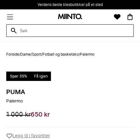
Verdens beste klesbutikker på et sted
Forside
/
Dame
/
Sport
/
Fotball og basketsko
/
Palermo
Spar 35%
Få igjen
PUMA
Palermo
1 000 kr
650 kr
Legg til i favoritter