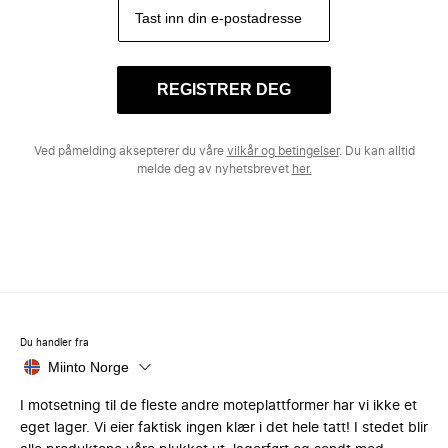
REGISTRER DEG
Ved påmelding aksepterer du våre
vilkår og betingelser
. Du kan alltid
melde deg av nyhetsbrevet
her.
Du handler fra
Miinto Norge
I motsetning til de fleste andre moteplattformer har vi ikke et
eget lager. Vi eier faktisk ingen klær i det hele tatt! I stedet blir