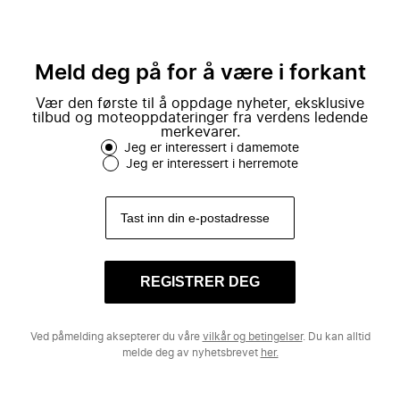
Meld deg på for å være i forkant
Vær den første til å oppdage nyheter, eksklusive
tilbud og moteoppdateringer fra verdens ledende
merkevarer.
Jeg er interessert i damemote
Jeg er interessert i herremote
REGISTRER DEG
Ved påmelding aksepterer du våre
vilkår og betingelser
. Du kan alltid
melde deg av nyhetsbrevet
her.