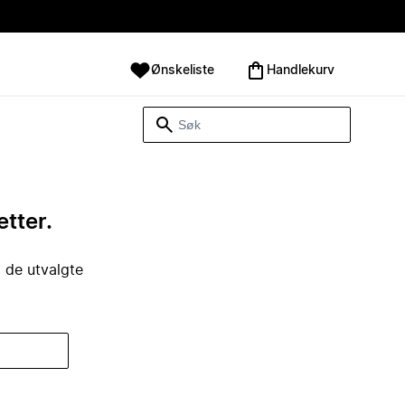
Ønskeliste
Handlekurv
etter.
i de utvalgte