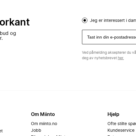
forkant
Jeg er interessert i d
lbud og
r.
Ved påmelding aksepterer du v
deg av nyhetsbrevet
her.
Om Miinto
Hjelp
Om miinto.no
Ofte stilte sp
Jobb
Kundeservice
et