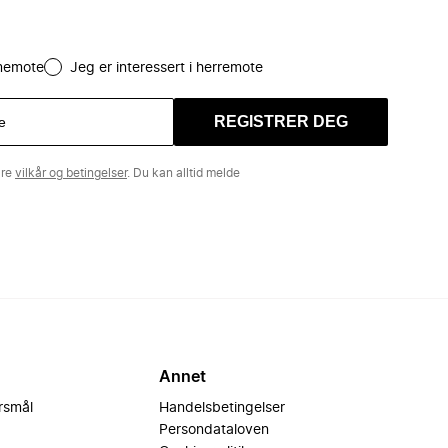
amemote
Jeg er interessert i herremote
REGISTRER DEG
åre
vilkår og betingelser
. Du kan alltid melde
Annet
ørsmål
Handelsbetingelser
Persondataloven