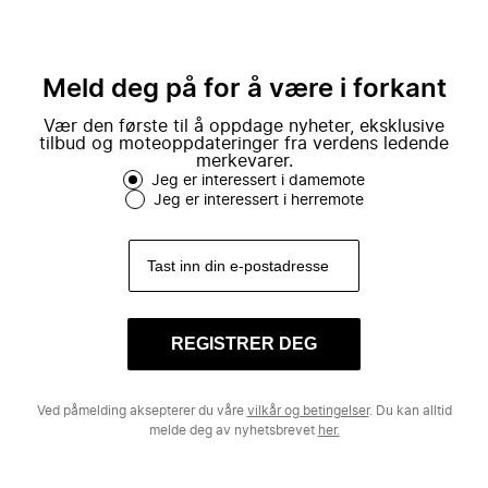
Meld deg på for å være i forkant
Vær den første til å oppdage nyheter, eksklusive
tilbud og moteoppdateringer fra verdens ledende
merkevarer.
Jeg er interessert i damemote
Jeg er interessert i herremote
REGISTRER DEG
Ved påmelding aksepterer du våre
vilkår og betingelser
. Du kan alltid
melde deg av nyhetsbrevet
her.