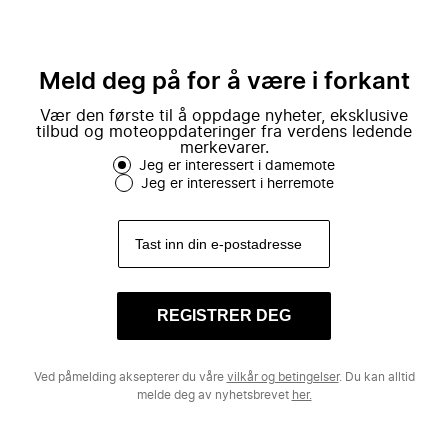
Meld deg på for å være i forkant
Vær den første til å oppdage nyheter, eksklusive
tilbud og moteoppdateringer fra verdens ledende
merkevarer.
Jeg er interessert i damemote
Jeg er interessert i herremote
REGISTRER DEG
Ved påmelding aksepterer du våre
vilkår og betingelser
. Du kan alltid
melde deg av nyhetsbrevet
her.