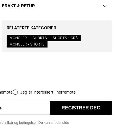
FRAKT & RETUR
RELATERTE KATEGORIER
MONCLER
SHORTS
SHORTS - GRÅ
MONCLER - SHORTS
amemote
Jeg er interessert i herremote
REGISTRER DEG
åre
vilkår og betingelser
. Du kan alltid melde