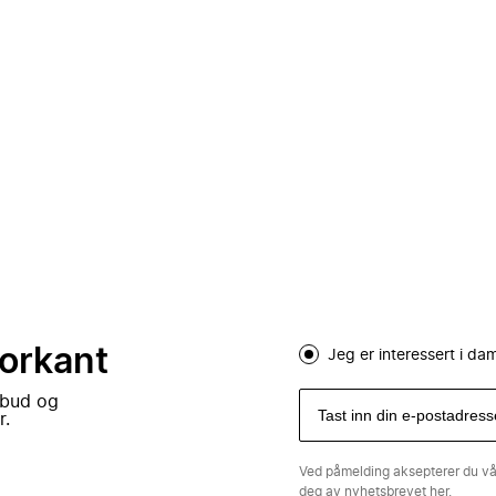
forkant
Jeg er interessert i d
lbud og
r.
Ved påmelding aksepterer du v
deg av nyhetsbrevet
her.