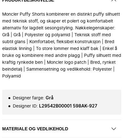
Moncler Puffy Shorts kombinerer en distinkt puffy silhuett
med teknisk stoff, og skaper et polert og komfortabelt
alternativ for lagdelt sesongstyling. Nøkkelegenskaper:
Grå | Grå | Polyester og polyamid | Teknisk stoff med
subtil glans | Komfortabel, fleksibel konstruksjon | Bred
elastisk linning | To store lommer med klaff bak | Enkel å
bruke og kombinere med andre plagg | Puffy silhuett med
kraftig rynkede ben | Moncler logo patch | Bred, rynket
beindetalj | Sammensetning og vedlikehold: Polyester |
Polyamid
Designer farge
:
Grå
Designer ID
:
L29542B00001 598AK-927
MATERIALE OG VEDLIKEHOLD