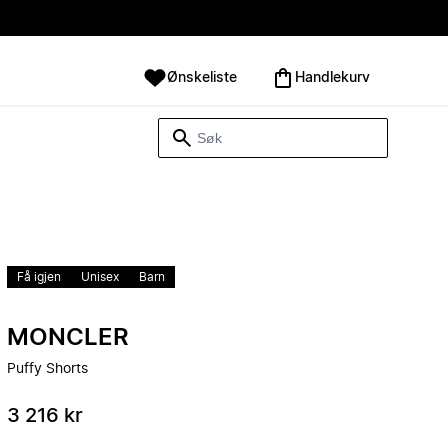
Ønskeliste
Handlekurv
Få igjen
Unisex
Barn
MONCLER
Puffy Shorts
3 216 kr