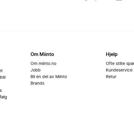
Om Miinto
Hjelp
Om miinto.no
Ofte stilte sp
Jobb
Kundeservice
et
Bli en del av Miinto
Retur
blir
Brands
s
følg