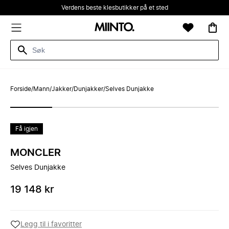
Verdens beste klesbutikker på et sted
Forside
/
Mann
/
Jakker
/
Dunjakker
/
Selves Dunjakke
Få igjen
MONCLER
Selves Dunjakke
19 148 kr
Legg til i favoritter