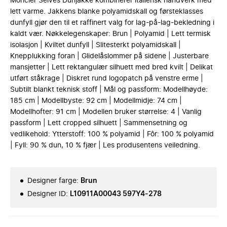
Moncler Selves Dunjakke kombinerer italiensk håndverk med
lett varme. Jakkens blanke polyamidskall og førsteklasses
dunfyll gjør den til et raffinert valg for lag-på-lag-bekledning i
kaldt vær. Nøkkelegenskaper: Brun | Polyamid | Lett termisk
isolasjon | Kviltet dunfyll | Slitesterkt polyamidskall |
Knepplukking foran | Glidelåslommer på sidene | Justerbare
mansjetter | Lett rektangulær silhuett med bred kvilt | Delikat
utført ståkrage | Diskret rund logopatch på venstre erme |
Subtilt blankt teknisk stoff | Mål og passform: Modellhøyde:
185 cm | Modellbyste: 92 cm | Modellmidje: 74 cm |
Modellhofter: 91 cm | Modellen bruker størrelse: 4 | Vanlig
passform | Lett cropped silhuett | Sammensetning og
vedlikehold: Ytterstoff: 100 % polyamid | Fôr: 100 % polyamid
| Fyll: 90 % dun, 10 % fjær | Les produsentens veiledning.
Designer farge
:
Brun
Designer ID
:
L10911A00043 597Y4-278