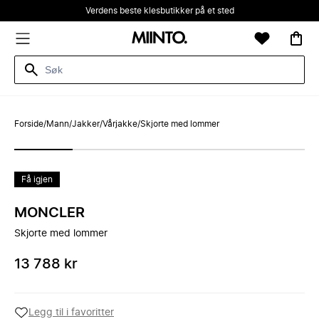
Verdens beste klesbutikker på et sted
Forside
/
Mann
/
Jakker
/
Vårjakke
/
Skjorte med lommer
Få igjen
MONCLER
Skjorte med lommer
13 788 kr
Legg til i favoritter