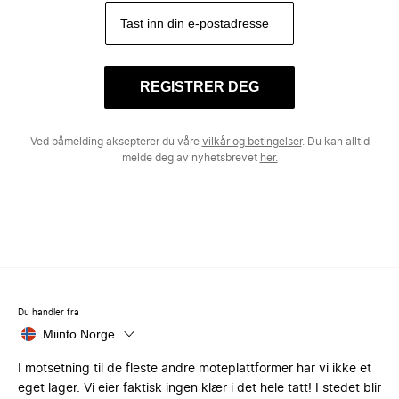
REGISTRER DEG
Ved påmelding aksepterer du våre
vilkår og betingelser
. Du kan alltid
melde deg av nyhetsbrevet
her.
Du handler fra
Miinto Norge
I motsetning til de fleste andre moteplattformer har vi ikke et
eget lager. Vi eier faktisk ingen klær i det hele tatt! I stedet blir