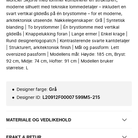
Moncler Skjorte med lommer kombinerer en strukturert,
moderne silhuett med tekniske lommedetaljer – inkludert en
svart vertikal glidelås på én brystlomme – for et moderne,
arkitektonisk utseende. Nøkkelegenskaper: Grå | Syntetisk
blanding | To brystlommer | Én brystlomme med vertikal
glidelås | Knappelukking foran | Lange ermer | Enkel krage |
Rund designerlogopatch | Kontrasterende svarte kantdetaljer
| Strukturert, arkitektonisk finish | Mål og passform: Lett
oversized passform | Modellens mål: Høyde: 185 cm, Bryst:
92 cm, Midje: 74 cm, Hofter: 91 cm | Modellen bruker
størrelse: L
Designer farge
:
Grå
Designer ID
:
L20912F00007 599M5-215
MATERIALE OG VEDLIKEHOLD
FRAKT & RETUR