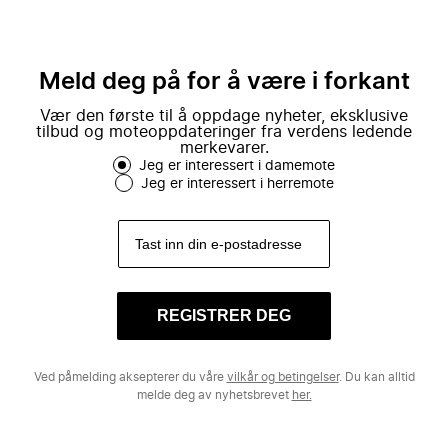
Meld deg på for å være i forkant
Vær den første til å oppdage nyheter, eksklusive
tilbud og moteoppdateringer fra verdens ledende
merkevarer.
Jeg er interessert i damemote
Jeg er interessert i herremote
REGISTRER DEG
Ved påmelding aksepterer du våre
vilkår og betingelser
. Du kan alltid
melde deg av nyhetsbrevet
her.