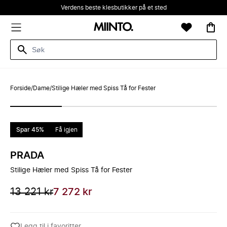
Verdens beste klesbutikker på et sted
Forside
/
Dame
/
Stilige Hæler med Spiss Tå for Fester
Spar 45%
Få igjen
PRADA
Stilige Hæler med Spiss Tå for Fester
13 221 kr
7 272 kr
Legg til i favoritter