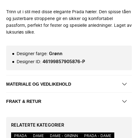
Trinn ut i stil med disse elegante Prada hæler. Den spisse tåen
og justerbare stroppene gir en sikker og komfortabel
passform, perfekt for fester og spesielle anledninger. Laget av
luksuriøs silke.
Designer farge
:
Grønn
Designer ID
:
46199857905876-P
MATERIALE OG VEDLIKEHOLD
FRAKT & RETUR
RELATERTE KATEGORIER
PRADA
DAME
DAME - GRØNN
PRADA - DAME