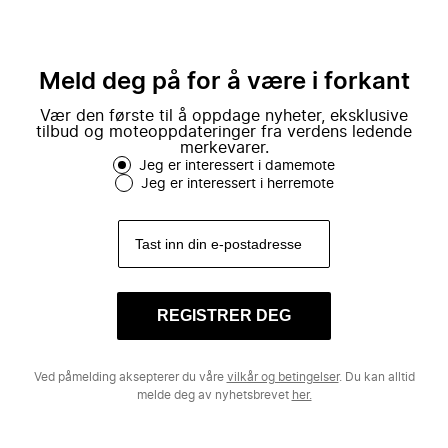
Meld deg på for å være i forkant
Vær den første til å oppdage nyheter, eksklusive
tilbud og moteoppdateringer fra verdens ledende
merkevarer.
Jeg er interessert i damemote
Jeg er interessert i herremote
REGISTRER DEG
Ved påmelding aksepterer du våre
vilkår og betingelser
. Du kan alltid
melde deg av nyhetsbrevet
her.