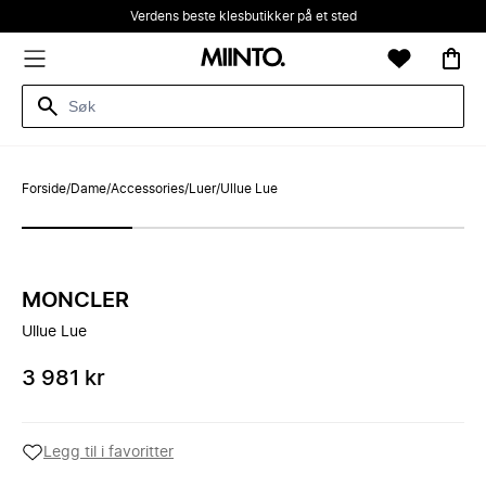
Verdens beste klesbutikker på et sted
Forside
/
Dame
/
Accessories
/
Luer
/
Ullue Lue
MONCLER
Ullue Lue
3 981 kr
Legg til i favoritter