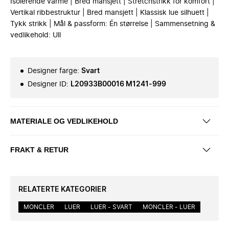
Isolerende varme | Bred mansjett | Stretchstrikk for komfort |
Vertikal ribbestruktur | Bred mansjett | Klassisk lue silhuett |
Tykk strikk | Mål & passform: Én størrelse | Sammensetning &
vedlikehold: Ull
Designer farge
:
Svart
Designer ID
:
L20933B00016 M1241-999
MATERIALE OG VEDLIKEHOLD
FRAKT & RETUR
RELATERTE KATEGORIER
MONCLER
LUER
LUER - SVART
MONCLER - LUER