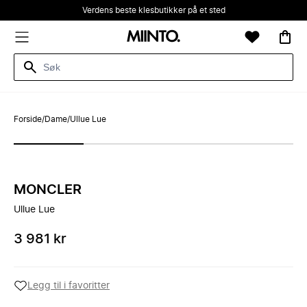
Verdens beste klesbutikker på et sted
Forside
/
Dame
/
Ullue Lue
MONCLER
Ullue Lue
3 981 kr
Legg til i favoritter