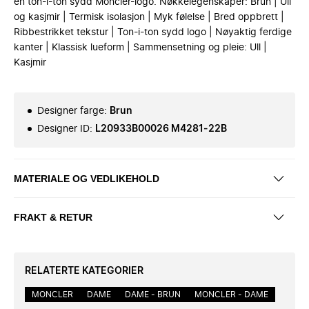
en ton-i-ton sydd Moncler-logo. Nøkkelegenskaper: Brun | Ull
og kasjmir | Termisk isolasjon | Myk følelse | Bred oppbrett |
Ribbestrikket tekstur | Ton-i-ton sydd logo | Nøyaktig ferdige
kanter | Klassisk lueform | Sammensetning og pleie: Ull |
Kasjmir
Designer farge
:
Brun
Designer ID
:
L20933B00026 M4281-22B
MATERIALE OG VEDLIKEHOLD
FRAKT & RETUR
RELATERTE KATEGORIER
MONCLER
DAME
DAME - BRUN
MONCLER - DAME