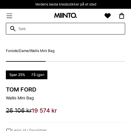
Verdens beste klesbutikker på et sted
Forside
/
Dame
/
Wallis Mini Bag
Spar 25%
Få igjen
TOM FORD
Wallis Mini Bag
26 106 kr
19 574 kr
Legg til i favoritter