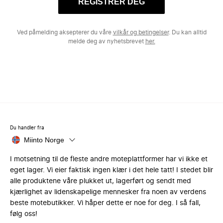
REGISTRER DEG
Ved påmelding aksepterer du våre
vilkår og betingelser
. Du kan alltid
melde deg av nyhetsbrevet
her.
Du handler fra
Miinto Norge
I motsetning til de fleste andre moteplattformer har vi ikke et
eget lager. Vi eier faktisk ingen klær i det hele tatt! I stedet blir
alle produktene våre plukket ut, lagerført og sendt med
kjærlighet av lidenskapelige mennesker fra noen av verdens
beste motebutikker. Vi håper dette er noe for deg. I så fall,
følg oss!