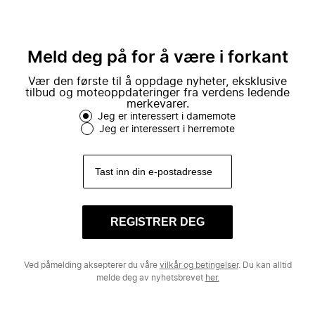
Meld deg på for å være i forkant
Vær den første til å oppdage nyheter, eksklusive
tilbud og moteoppdateringer fra verdens ledende
merkevarer.
Jeg er interessert i damemote
Jeg er interessert i herremote
REGISTRER DEG
Ved påmelding aksepterer du våre
vilkår og betingelser
. Du kan alltid
melde deg av nyhetsbrevet
her.