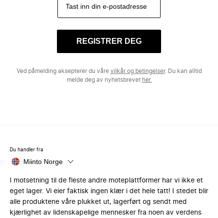
REGISTRER DEG
Ved påmelding aksepterer du våre
vilkår og betingelser
. Du kan alltid
melde deg av nyhetsbrevet
her.
Du handler fra
Miinto Norge
I motsetning til de fleste andre moteplattformer har vi ikke et
eget lager. Vi eier faktisk ingen klær i det hele tatt! I stedet blir
alle produktene våre plukket ut, lagerført og sendt med
kjærlighet av lidenskapelige mennesker fra noen av verdens