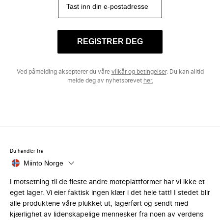
REGISTRER DEG
Ved påmelding aksepterer du våre
vilkår og betingelser
. Du kan alltid
melde deg av nyhetsbrevet
her.
Du handler fra
Miinto Norge
I motsetning til de fleste andre moteplattformer har vi ikke et
eget lager. Vi eier faktisk ingen klær i det hele tatt! I stedet blir
alle produktene våre plukket ut, lagerført og sendt med
kjærlighet av lidenskapelige mennesker fra noen av verdens