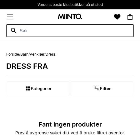
Verdens beste klesbutikker på et sted
Forside
/
Barn
/
Penklær
/
Dress
DRESS FRA
Kategorier
Filter
Fant ingen produkter
Prøv å avgrense søket ditt ved å bruke filtret ovenfor.