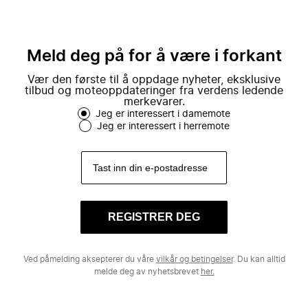
Meld deg på for å være i forkant
Vær den første til å oppdage nyheter, eksklusive
tilbud og moteoppdateringer fra verdens ledende
merkevarer.
Jeg er interessert i damemote
Jeg er interessert i herremote
REGISTRER DEG
Ved påmelding aksepterer du våre
vilkår og betingelser
. Du kan alltid
melde deg av nyhetsbrevet
her.