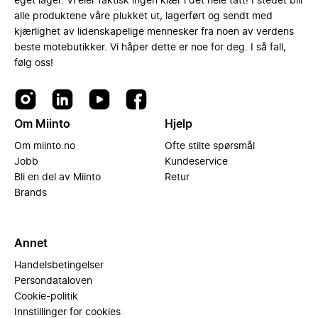
eget lager. Vi eier faktisk ingen klær i det hele tatt! I stedet blir
alle produktene våre plukket ut, lagerført og sendt med
kjærlighet av lidenskapelige mennesker fra noen av verdens
beste motebutikker. Vi håper dette er noe for deg. I så fall,
følg oss!
Om Miinto
Hjelp
Om miinto.no
Ofte stilte spørsmål
Jobb
Kundeservice
Bli en del av Miinto
Retur
Brands
Annet
Handelsbetingelser
Persondataloven
Cookie-politik
Innstillinger for cookies