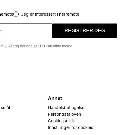
amemote
Jeg er interessert i herremote
REGISTRER DEG
åre
vilkår og betingelser
. Du kan alltid melde
Annet
ørsmål
Handelsbetingelser
Persondataloven
Cookie-politik
Innstillinger for cookies