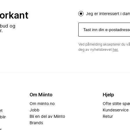
forkant
Jeg er interessert i d
lbud og
r.
Ved påmelding aksepterer du v
deg av nyhetsbrevet
her.
Om Miinto
Hjelp
Om miinto.no
Ofte stilte sp
Jobb
Kundeservice
et
Bli en del av Miinto
Retur
blir
Brands