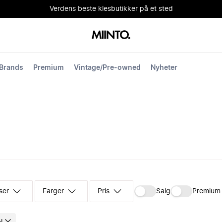
Verdens beste klesbutikker på et sted
Brands
Premium
Vintage/Pre-owned
Nyheter
ser
Farger
Pris
Salg
Premium