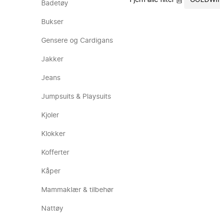
Fjern alle filter
GOLDWI
Badetøy
Bukser
Gensere og Cardigans
Jakker
Jeans
Jumpsuits & Playsuits
Kjoler
Klokker
Kofferter
Kåper
Mammaklær & tilbehør
Nattøy