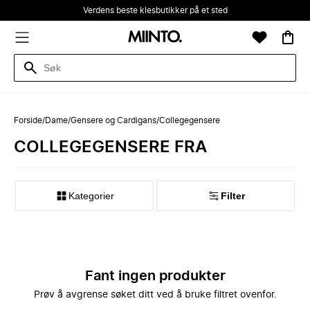
Verdens beste klesbutikker på et sted
Forside
/
Dame
/
Gensere og Cardigans
/
Collegegensere
COLLEGEGENSERE FRA
Kategorier
Filter
Fant ingen produkter
Prøv å avgrense søket ditt ved å bruke filtret ovenfor.