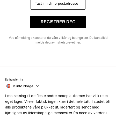
REGISTRER DEG
Ved påmelding aksepterer du våre
vilkår og betingelser
. Du kan alltid
melde deg av nyhetsbrevet
her.
Du handler fra
Miinto Norge
I motsetning til de fleste andre moteplattformer har vi ikke et
eget lager. Vi eier faktisk ingen klær i det hele tatt! I stedet blir
alle produktene våre plukket ut, lagerført og sendt med
kjærlighet av lidenskapelige mennesker fra noen av verdens