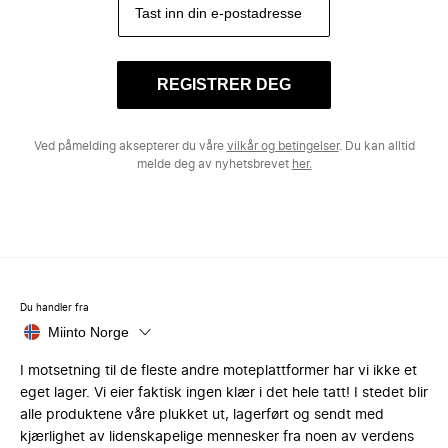
REGISTRER DEG
Ved påmelding aksepterer du våre
vilkår og betingelser
. Du kan alltid
melde deg av nyhetsbrevet
her.
Du handler fra
Miinto Norge
I motsetning til de fleste andre moteplattformer har vi ikke et
eget lager. Vi eier faktisk ingen klær i det hele tatt! I stedet blir
alle produktene våre plukket ut, lagerført og sendt med
kjærlighet av lidenskapelige mennesker fra noen av verdens