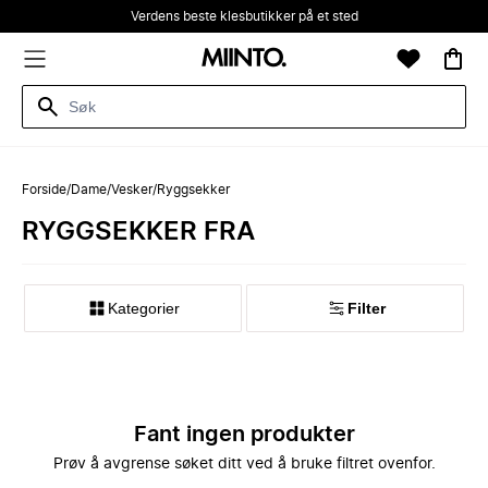
Verdens beste klesbutikker på et sted
Forside
/
Dame
/
Vesker
/
Ryggsekker
RYGGSEKKER FRA
Kategorier
Filter
Fant ingen produkter
Prøv å avgrense søket ditt ved å bruke filtret ovenfor.