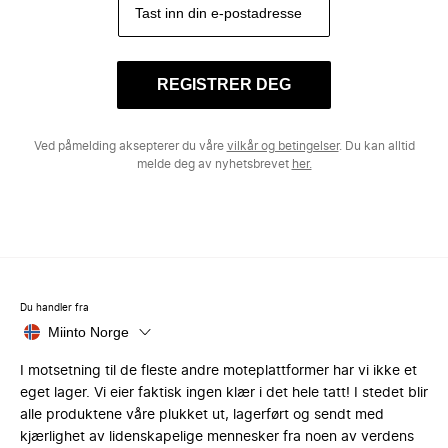
REGISTRER DEG
Ved påmelding aksepterer du våre
vilkår og betingelser
. Du kan alltid
melde deg av nyhetsbrevet
her.
Du handler fra
Miinto Norge
I motsetning til de fleste andre moteplattformer har vi ikke et
eget lager. Vi eier faktisk ingen klær i det hele tatt! I stedet blir
alle produktene våre plukket ut, lagerført og sendt med
kjærlighet av lidenskapelige mennesker fra noen av verdens