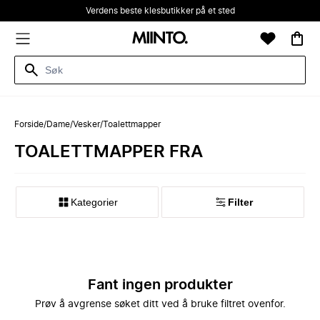
Verdens beste klesbutikker på et sted
Forside
/
Dame
/
Vesker
/
Toalettmapper
TOALETTMAPPER FRA
Kategorier
Filter
Fant ingen produkter
Prøv å avgrense søket ditt ved å bruke filtret ovenfor.