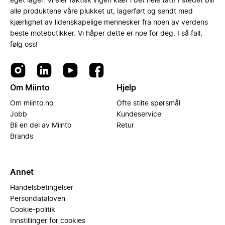
eget lager. Vi eier faktisk ingen klær i det hele tatt! I stedet blir
alle produktene våre plukket ut, lagerført og sendt med
kjærlighet av lidenskapelige mennesker fra noen av verdens
beste motebutikker. Vi håper dette er noe for deg. I så fall,
følg oss!
Om Miinto
Hjelp
Om miinto.no
Ofte stilte spørsmål
Jobb
Kundeservice
Bli en del av Miinto
Retur
Brands
Annet
Handelsbetingelser
Persondataloven
Cookie-politik
Innstillinger for cookies