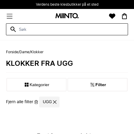
Verdens beste klesbutikker på et sted
Forside
/
Dame
/
Klokker
KLOKKER FRA UGG
Kategorier
Filter
Fjern alle filter
UGG