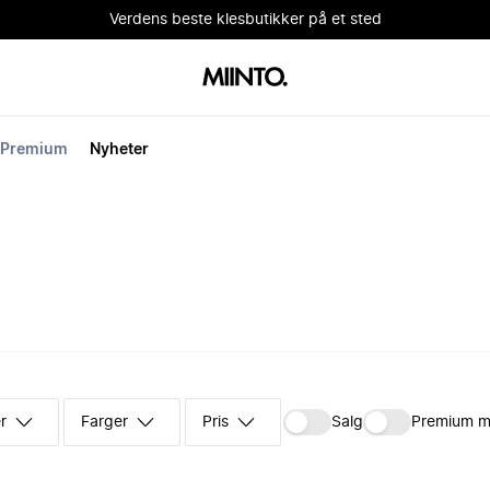
Verdens beste klesbutikker på et sted
Premium
Nyheter
r
Farger
Pris
Salg
Premium m