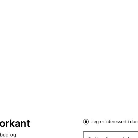
forkant
Jeg er interessert i d
lbud og