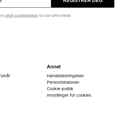
REGISTRER DEG
åre
vilkår og betingelser
. Du kan alltid melde
Annet
ørsmål
Handelsbetingelser
Persondataloven
Cookie-politik
Innstillinger for cookies