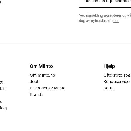
r.
Ved påmelding aksepterer du v
deg av nyhetsbrevet
her.
Om Miinto
Hjelp
Om miinto.no
Ofte stilte sp
Jobb
Kundeservice
et
Bli en del av Miinto
Retur
blir
Brands
s
følg